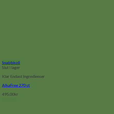
Snabbkoll
Slut i lager
Klar Endast Ingredienser
AlkaFree 270 st
495.00
kr
Läs mer