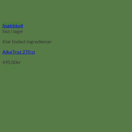
Snabbkoll
Slut i lager
Klar Endast Ingredienser
AlkaTroz 270 st
495.00
kr
Läs mer