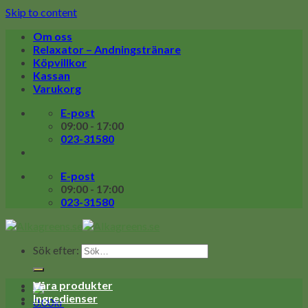
Skip to content
Om oss
Relaxator – Andningstränare
Köpvillkor
Kassan
Varukorg
E-post
09:00 - 17:00
023-31580
E-post
09:00 - 17:00
023-31580
Sök efter:
Våra produkter
Ingredienser
0.00
kr