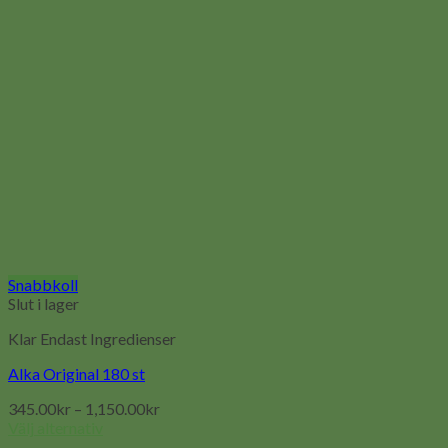
Snabbkoll
Slut i lager
Klar Endast Ingredienser
Alka Original 180 st
345.00
kr
–
1,150.00
kr
Välj alternativ