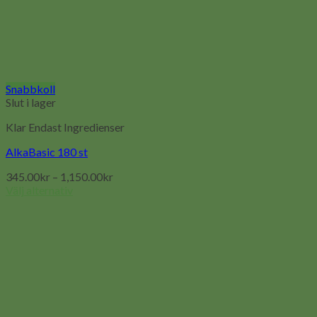
Snabbkoll
Slut i lager
Klar Endast Ingredienser
AlkaBasic 180 st
345.00
kr
–
1,150.00
kr
Välj alternativ