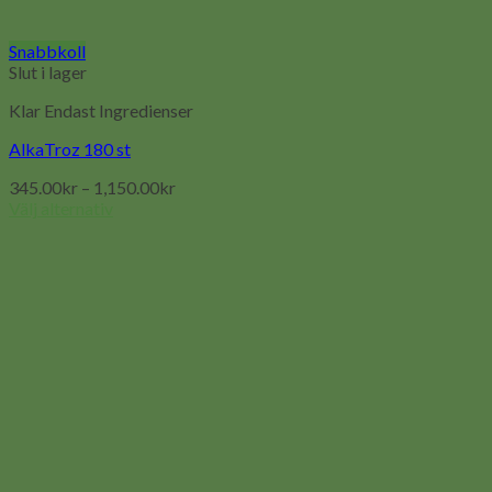
Snabbkoll
Slut i lager
Klar Endast Ingredienser
AlkaTroz 180 st
345.00
kr
–
1,150.00
kr
Välj alternativ