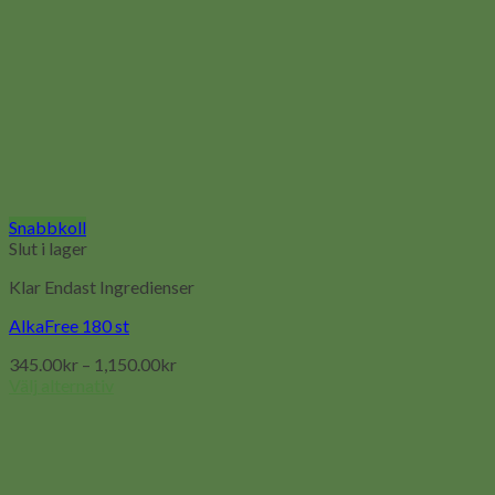
Snabbkoll
Slut i lager
Klar Endast Ingredienser
AlkaFree 180 st
345.00
kr
–
1,150.00
kr
Välj alternativ