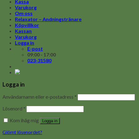
Kassa
Varukorg
Om oss
Relaxator – Andningstränare
Köpvillkor
Kassan
Varukorg
Logga in
E-post
09:00 - 17:00
023-31580
Logga in
Användarnamn eller e-postadress
*
Lösenord
*
Kom ihåg mig
Logga in
Glömt lösenordet?