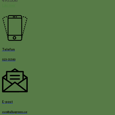
495.00
kr
Läs mer
Telefon
023-31580
E-post
ove@alkagreens.se