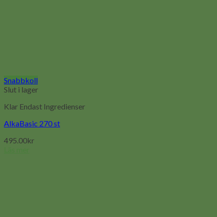
Snabbkoll
Slut i lager
Klar Endast Ingredienser
AlkaBasic 270 st
495.00
kr
Läs mer