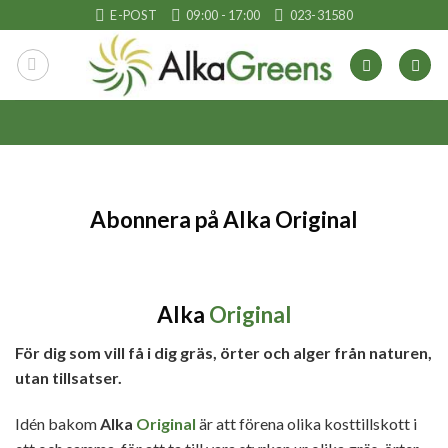
Skip
E-POST
09:00 - 17:00
023-31580
to
content
Abonnera på Alka Original
Alka
Original
För dig som vill få i dig gräs, örter och alger från naturen,
utan tillsatser.
Idén bakom
Alka
Original
är att förena olika kosttillskott i