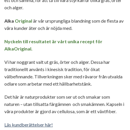
ett och samma, för att ta till vara styrkan ur olika gräs, örter
och alger.
Alka
Original
är vår ursprungliga blandning som de flesta av
våra kunder äter och är nöjda med.
Nyckeln till resultatet är vårt unika recept för
AlkaOriginal.
Vi har noggrant valt ut gräs, örter och alger. Dessa har
traditionellt använts i kinesisk tradition, för ökat
välbefinnande. Tillverkningen sker med råvaror från utvalda
odlare som arbetar med ett hållbarhetstänk.
Det här är naturprodukter som ser ut och smakar som
naturen – utan tillsatta färgämnen och smakämnen. Kapseln i
våra produkter är gjord av cellulosa, som är ett växtfiber.
Läs kundberättelser här!