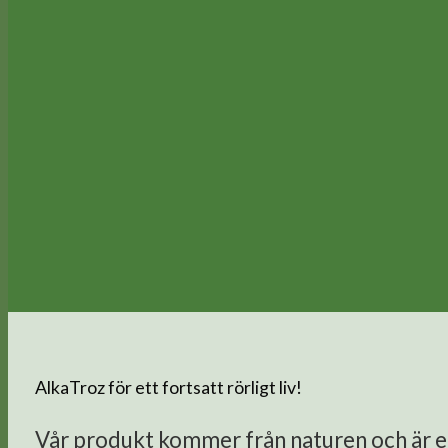
AlkaTroz för ett fortsatt rörligt liv!
Vår produkt kommer från naturen och är en 