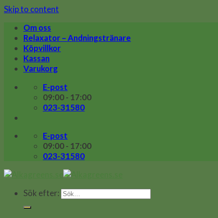
Skip to content
Om oss
Relaxator – Andningstränare
Köpvillkor
Kassan
Varukorg
E-post
09:00 - 17:00
023-31580
E-post
09:00 - 17:00
023-31580
Sök efter: