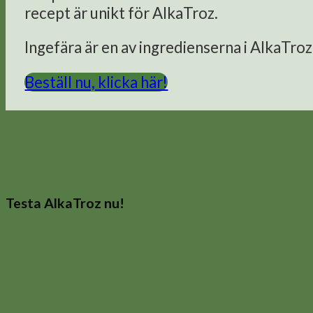
recept är unikt för AlkaTroz.
Ingefära är en av ingredienserna i AlkaTroz
Beställ nu, klicka här!
Testa AlkaTroz nu!