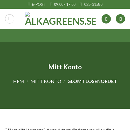
Skip
E-POST
09:00 - 17:00
023-31580
to
content
Mitt Konto
HEM
/
MITT KONTO
/
GLÖMT LÖSENORDET
Glömt ditt lösenord? Ange ditt användarnamn eller din e-