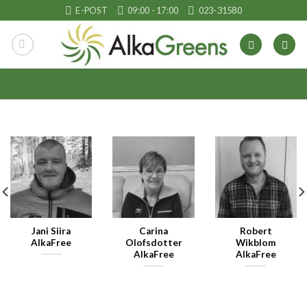
Skip
E-POST
09:00 - 17:00
023-31580
to
content
Jani Siira
Carina
Robert
AlkaFree
Olofsdotter
Wikblom
AlkaFree
AlkaFree