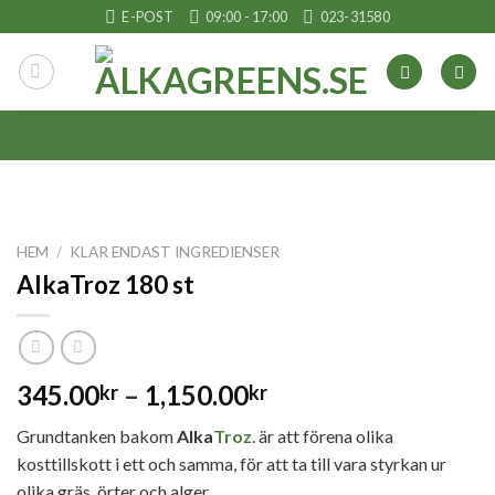
Skip
E-POST
09:00 - 17:00
023-31580
to
content
HEM
/
KLAR ENDAST INGREDIENSER
AlkaTroz 180 st
345.00
–
1,150.00
kr
kr
Grundtanken bakom
Alka
Troz
.
är att förena olika
kosttillskott i ett och samma, för att ta till vara styrkan ur
olika gräs, örter och alger.