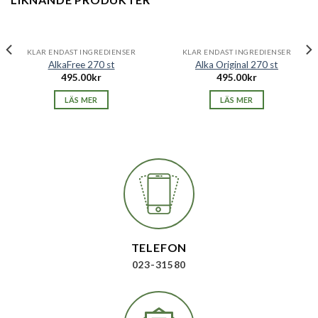
SLUT I LAGER
SLUT I LAGER
KLAR ENDAST INGREDIENSER
KLAR ENDAST INGREDIENSER
AlkaFree 270 st
Alka Original 270 st
495.00
kr
495.00
kr
LÄS MER
LÄS MER
TELEFON
023-31580