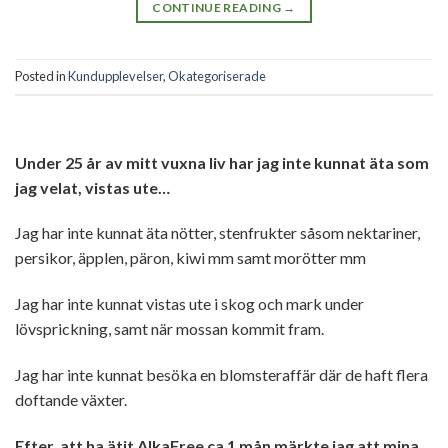
CONTINUE READING
→
Posted in
Kundupplevelser
,
Okategoriserade
Under 25 år av mitt vuxna liv har jag inte kunnat äta som
jag velat, vistas ute…
Jag har inte kunnat äta nötter, stenfrukter såsom nektariner,
persikor, äpplen, päron, kiwi mm samt morötter mm
Jag har inte kunnat vistas ute i skog och mark under
lövsprickning, samt när mossan kommit fram.
Jag har inte kunnat besöka en blomsteraffär där de haft flera
doftande växter.
Efter att ha ätit AlkaFree ca 1 mån märkte jag att mina