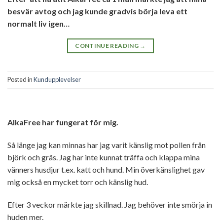
besvär avtog och jag kunde gradvis börja leva ett
normalt liv igen…
CONTINUE READING
→
Posted in
Kundupplevelser
AlkaFree har fungerat för mig.
Så länge jag kan minnas har jag varit känslig mot pollen från
björk och gräs. Jag har inte kunnat träffa och klappa mina
vänners husdjur t.ex. katt och hund. Min överkänslighet gav
mig också en mycket torr och känslig hud.
Efter 3 veckor märkte jag skillnad. Jag behöver inte smörja in
huden mer.