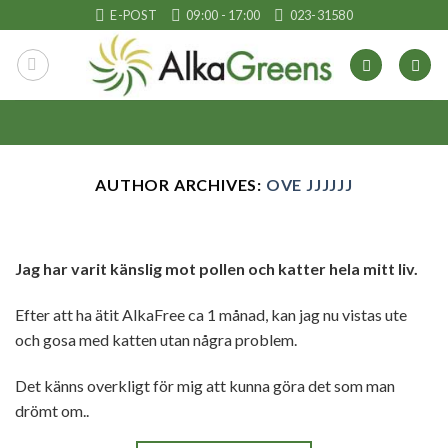
Skip
E-POST
09:00 - 17:00
023-31580
to
content
AUTHOR ARCHIVES:
OVE JJJJJJ
Jag har varit känslig mot pollen och katter hela mitt liv.
Efter att ha ätit AlkaFree ca 1 månad, kan jag nu vistas ute
och gosa med katten utan några problem.
Det känns overkligt för mig att kunna göra det som man
drömt om..