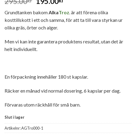
295.00
195.00
kr
kr
Grundtanken bakom
Alka
Troz
.
är att förena olika
kosttillskott i ett och samma, för att ta till vara styrkan ur
olika gräs, örter och alger.
Men vi kan inte garantera produktens resultat, utan det är
helt individuellt.
En förpackning innehåller 180 st kapslar.
Räcker en månad vid normal dosering, 6 kapslar per dag.
Förvaras utom räckhåll för små barn.
Slut i lager
Artikelnr:
AGTro000-1