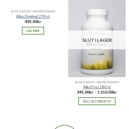
SLUT I LAGER
KLAR ENDAST INGREDIENSER
Alka Original 270 st
495.00
kr
LÄS MER
SLUT I LAGER
KLAR ENDAST INGREDIENSER
AlkaTroz 180 st
345.00
kr
–
1,150.00
kr
VÄLJ ALTERNATIV